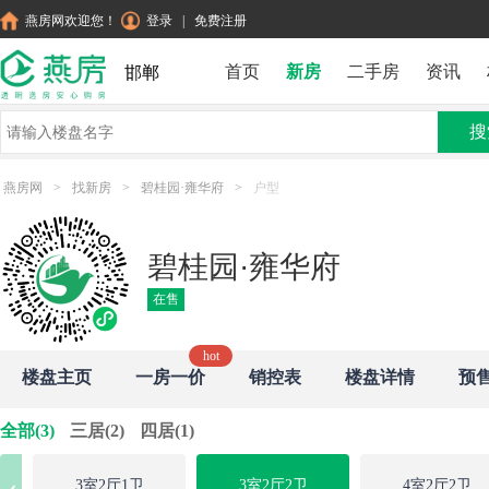
燕房网欢迎您！
登录
|
免费注册
首页
新房
二手房
资讯
邯郸
搜
燕房网
>
找新房
>
碧桂园·雍华府
>
户型
碧桂园·雍华府
在售
楼盘主页
一房一价
销控表
楼盘详情
预
全部(3)
三居(2)
四居(1)
3室2厅1卫
3室2厅2卫
4室2厅2卫