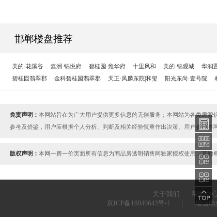
邯郸楼盘推荐
美的·花溪谷
嘉洲·锦悦府
碧桂园·雍华府
十里风和
美的·锦观城
华润
碧桂园翡翠郡
金科碧桂园翡翠郡
天正·凤麟东院|和玺
阳光东尚·壹号院
免责声明：
本网站旨在为广大用户提供更多信息的无偿服务；本网站为各类房源
参考及借鉴，用户应根据个人分析、判断及相关经验慎重作出决策。用户参考本
版权声明：
本网一房一价页面所有信息为商品房透明销售网独家授权使用，其他
关于我们
帮助中
|
京ICP备18049643号-1
增值电信