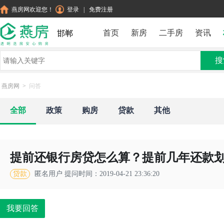
燕房网欢迎您！
登录
|
免费注册
首页
新房
二手房
资讯
邯郸
搜
燕房网
>
问答
全部
政策
购房
贷款
其他
提前还银行房贷怎么算？提前几年还款
贷款
匿名用户
提问时间：2019-04-21 23:36:20
我要回答